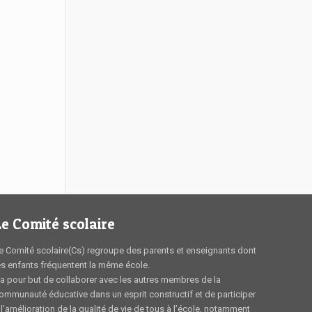
Le Comité scolaire
e Comité scolaire(Cs) regroupe des parents et enseignants dont
es enfants fréquentent la même école.
l a pour but de collaborer avec les autres membres de la
ommunauté éducative dans un esprit constructif et de participer
 l’amélioration de la qualité de vie de tous à l’école, notamment