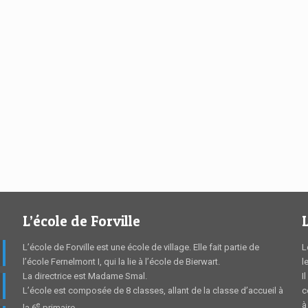
L’école de Forville
L’école de Forville est une école de village. Elle fait partie de
L
l’école Fernelmont I, qui la lie à l’école de Bierwart.
l
La directrice est Madame Smal.
I
L’école est composée de 8 classes, allant de la classe d’accueil à
c
à
e