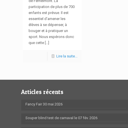
de Fernelmont. La
participation de plus de 700
enfants est prévue. Il est
essentiel d’amener les
élèves à se dépenser, à
bouger et à pratiquer un
sport. Nous espérons donc
que cette […]
Lire la suite...
Articles récents
Fancy Fair 30 mai 2026
Souper blind test de carnaval le 07 fév. 2026