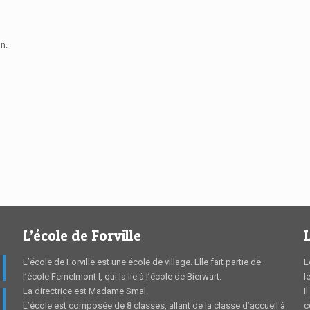
on.
L’école de Forville
L’école de Forville est une école de village. Elle fait partie de
L
l’école Fernelmont I, qui la lie à l’école de Bierwart.
l
La directrice est Madame Smal.
I
L’école est composée de 8 classes, allant de la classe d’accueil à
c